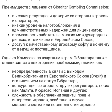
Преимущества лицензи от Gibraltar Gambling Commission:
высокая репутация и доверие со стороны игроков
и операторов;
низкий уровень налогообложения и
административных издержек для лицензиатов;
возможность работать на многих международных
рынках, в том числе в Европейском Союзе;
доступ к качественному игровому софту и контенту
от ведущих поставщиков.
Однако Комиссия по азартным играм Гибралтара также
сталкивается с некоторыми проблемами, такими как:
неопределенность в связи с выходом
Великобритании из Европейского Союза (Brexit) и
его влиянием на статус Гибралтара;
конкуренция со стороны других регуляторов, таких
как Мальта, Кюрасао, Испания и другие;
сложность в обеспечении защиты прав и
интересов игроков, особенно в случае
мошенничества или невыплаты выигрыше.