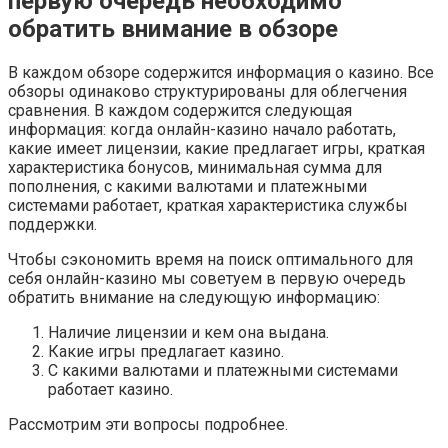
первую очередь необходимо
обратить внимание в обзоре
В каждом обзоре содержится информация о казино. Все
обзоры одинаково структурированы для облегчения
сравнения. В каждом содержится следующая
информация: когда онлайн-казино начало работать,
какие имеет лицензии, какие предлагает игры, краткая
характеристика бонусов, минимальная сумма для
пополнения, с какими валютами и платежными
системами работает, краткая характеристика службы
поддержки.
Чтобы сэкономить время на поиск оптимального для
себя онлайн-казино мы советуем в первую очередь
обратить внимание на следующую информацию:
Наличие лицензии и кем она выдана.
Какие игры предлагает казино.
С какими валютами и платежными системами
работает казино.
Рассмотрим эти вопросы подробнее.