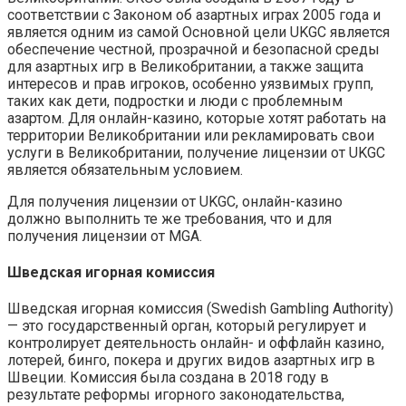
соответствии с Законом об азартных играх 2005 года и
является одним из самой Основной цели UKGC является
обеспечение честной, прозрачной и безопасной среды
для азартных игр в Великобритании, а также защита
интересов и прав игроков, особенно уязвимых групп,
таких как дети, подростки и люди с проблемным
азартом. Для онлайн-казино, которые хотят работать на
территории Великобритании или рекламировать свои
услуги в Великобритании, получение лицензии от UKGC
является обязательным условием.
Для получения лицензии от UKGC, онлайн-казино
должно выполнить те же требования, что и для
получения лицензии от MGA.
Шведская игорная комиссия
Шведская игорная комиссия (Swedish Gambling Authority)
— это государственный орган, который регулирует и
контролирует деятельность онлайн- и оффлайн казино,
лотерей, бинго, покера и других видов азартных игр в
Швеции. Комиссия была создана в 2018 году в
результате реформы игорного законодательства,