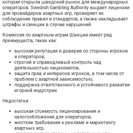
которая открыла шведский рынок для международных
операторов. Swedish Gambling Authority выдает лицензии
для провайдеров азартных игр, проверяет их
соблюдение правил и стандартов, а также накладывает
штрафы и санкции в случае нарушений.
Комиссия по азартным играм Швеции имеет ряд
преимуществ, таких как:
высокая репутация и доверие со стороны игроков
и операторов;
строгий и справедливый контроль над
деятельностью лицензиатов;
защита прав и интересов игроков, в том числе от
проблем с азартной зависимостью;
поддержка ответственного и устойчивого развития
игорной индустрии.
Недостатки:
высокая стоимость лицензирования и
налогообложения для операторов;
жесткие требования к рекламе и маркетингу
азартных игр;