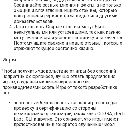
Сравнивайте разные мнения и факты, а не только
эмоции и впечатления. Ищите отзывы, которые
подкреплены скриншотами, видео или другими
доказательствами.
Дата отзывов. Старые отзывы могут быть
неактуальными или устаревшими, так как казино
могут менять свои условия, политику или качество.
Поэтому ищите свежие и новые отзывы, которые
отражают текущее состояние казино.
Игры
Чтобы получить удовольствие от игры без опасений
неприятных сюрпризов, лучше отдать предпочтение
играм, созданными лицензированными
производителями софта. Игра от такого разработчика –
это:
честность и безопасность, так как игра проходит
проверку и сертификацию со стороны
независимых организаций, таких как eCOGRA, iTech
Labs, GLI и другие. Это означает, что игры имеют
протестированный генератор случайных чисел,