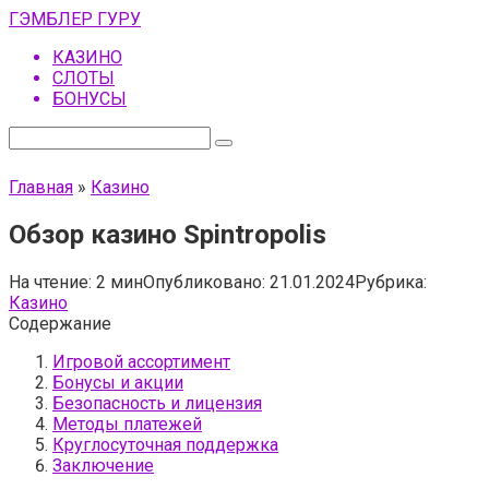
Перейти
ГЭМБЛЕР ГУРУ
к
КАЗИНО
контенту
СЛОТЫ
БОНУСЫ
Поиск:
Главная
»
Казино
Обзор казино Spintropolis
На чтение:
2 мин
Опубликовано:
21.01.2024
Рубрика:
Казино
Содержание
Игровой ассортимент
Бонусы и акции
Безопасность и лицензия
Методы платежей
Круглосуточная поддержка
Заключение