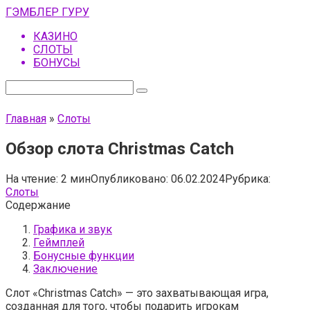
Перейти
ГЭМБЛЕР ГУРУ
к
КАЗИНО
контенту
СЛОТЫ
БОНУСЫ
Поиск:
Главная
»
Слоты
Обзор слота Christmas Catch
На чтение:
2 мин
Опубликовано:
06.02.2024
Рубрика:
Слоты
Содержание
Графика и звук
Геймплей
Бонусные функции
Заключение
Слот «Christmas Catch» — это захватывающая игра,
созданная для того, чтобы подарить игрокам