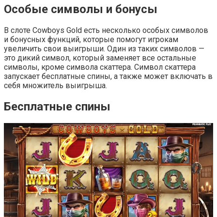
Особые символы и бонусы
В слоте Cowboys Gold есть несколько особых символов
и бонусных функций, которые помогут игрокам
увеличить свои выигрыши. Один из таких символов —
это дикий символ, который заменяет все остальные
символы, кроме символа скаттера. Символ скаттера
запускает бесплатные спины, а также может включать в
себя множитель выигрыша.
Бесплатные спины