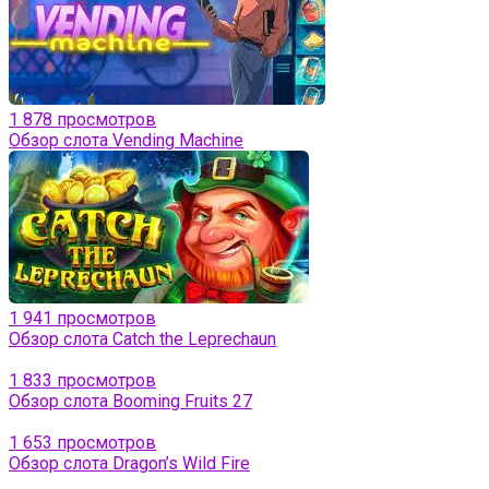
1 878 просмотров
Обзор слота Vending Machine
1 941 просмотров
Обзор слота Catch the Leprechaun
1 833 просмотров
Обзор слота Booming Fruits 27
1 653 просмотров
Обзор слота Dragon’s Wild Fire