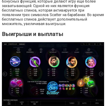
бонусных функций, которые делают игру еще более
захватывающей. Одной из них является функция
бесплатных спинов, которая активируется при
появлении трех символов Scatter на барабанах. Во время
бесплатных спинов действует дополнительный
множитель, увеличивая выигрыши.
Выигрыши и выплаты