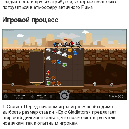
гладиаторов и других атрибутов, которые позволяют
погрузиться в атмосферу античного Рима.
Игровой процесс
1. Ставка: Перед началом игры игроку необходимо
выбрать размер ставки. «Epic Gladiators» предлагает
широкий диапазон ставок, что позволяет играть как
новичкам, так и опытным игрокам.