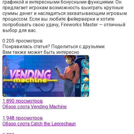
графикой и интересными бонусными функциями. Он
предлагает игрокам возможность выиграть крупные
суммы денег и насладиться захватывающим игровым
процессом. Если вы любите фейерверки и хотите
попробовать свою удачу, Fireworks Master — отличный
выбор для вас.
0
205 просмотров
Понравилась статья? Поделиться с друзьями:
Вам также может быть интересно
1 890 просмотров
Обзор слота Vending Machine
1 948 просмотров
Обзор слота Catch the Leprechaun