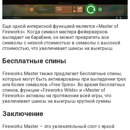
Еще одной интересной функцией является «Master of
Fireworks». Когда символ мастера фейерверков
выпадает на барабане, он может превратить все
символы с низкой стоимостью в символы с высокой
стоимостью, что увеличивает шансы на выигрыш.
Бесплатные спины
Fireworks Master также предлагает бесплатные спины,
которые могут быть активированы при выпадении трех
или более символов «Free Spins». Во время бесплатных
спинов, функции «Fireworks Wilds» и «Master of
Fireworks» активны на протяжении всей игры, что
увеличивает шансы на выигрыш крупной суммы.
Заключение
Fireworks Master — это увлекательный слот с яркой