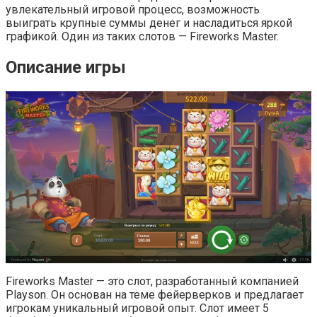
увлекательный игровой процесс, возможность
выиграть крупные суммы денег и насладиться яркой
графикой. Один из таких слотов — Fireworks Master.
Описание игры
Fireworks Master — это слот, разработанный компанией
Playson. Он основан на теме фейерверков и предлагает
игрокам уникальный игровой опыт. Слот имеет 5