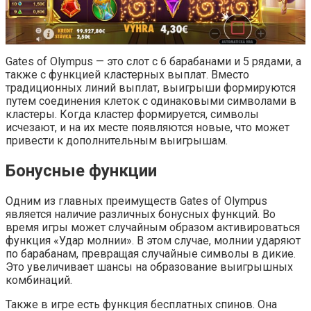
Gates of Olympus — это слот с 6 барабанами и 5 рядами, а
также с функцией кластерных выплат. Вместо
традиционных линий выплат, выигрыши формируются
путем соединения клеток с одинаковыми символами в
кластеры. Когда кластер формируется, символы
исчезают, и на их месте появляются новые, что может
привести к дополнительным выигрышам.
Бонусные функции
Одним из главных преимуществ Gates of Olympus
является наличие различных бонусных функций. Во
время игры может случайным образом активироваться
функция «Удар молнии». В этом случае, молнии ударяют
по барабанам, превращая случайные символы в дикие.
Это увеличивает шансы на образование выигрышных
комбинаций.
Также в игре есть функция бесплатных спинов. Она