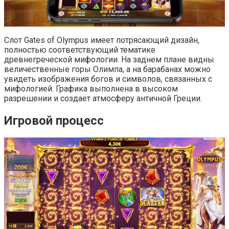
Слот Gates of Olympus имеет потрясающий дизайн,
полностью соответствующий тематике
древнегреческой мифологии. На заднем плане видны
величественные горы Олимпа, а на барабанах можно
увидеть изображения богов и символов, связанных с
мифологией. Графика выполнена в высоком
разрешении и создает атмосферу античной Греции.
Игровой процесс