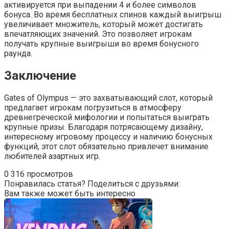
активируется при выпадении 4 и более символов
бонуса. Во время бесплатных спинов каждый выигрыш
увеличивает множитель, который может достигать
впечатляющих значений. Это позволяет игрокам
получать крупные выигрыши во время бонусного
раунда.
Заключение
Gates of Olympus — это захватывающий слот, который
предлагает игрокам погрузиться в атмосферу
древнегреческой мифологии и попытаться выиграть
крупные призы. Благодаря потрясающему дизайну,
интересному игровому процессу и наличию бонусных
функций, этот слот обязательно привлечет внимание
любителей азартных игр.
0
316 просмотров
Понравилась статья? Поделиться с друзьями:
Вам также может быть интересно