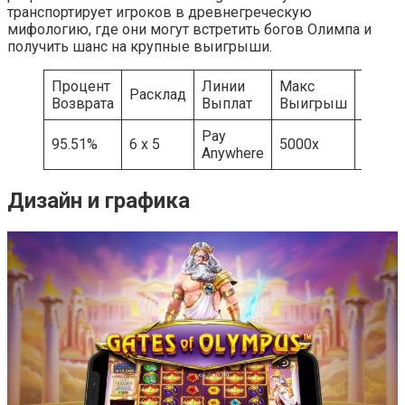
транспортирует игроков в древнегреческую
мифологию, где они могут встретить богов Олимпа и
получить шанс на крупные выигрыши.
Процент
Линии
Макс
Расклад
Волат
Возврата
Выплат
Выигрыш
Pay
95.51%
6 x 5
5000x
HIGH
Anywhere
Дизайн и графика