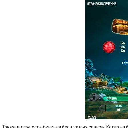
Также в игре есть функция бесплатных спинов. Когда на 