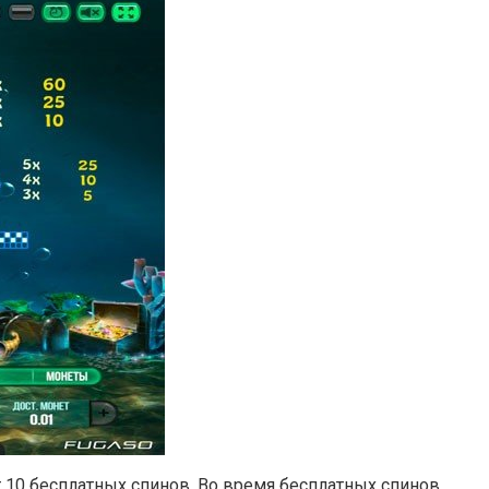
т 10 бесплатных спинов. Во время бесплатных спинов