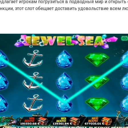
едлагает игрокам погрузиться в подводный мир и открыть 
ции, этот слот обещает доставить удовольствие всем лю