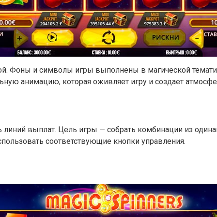
кой. Фоны и символы игры выполнены в магической темати
ную анимацию, которая оживляет игру и создает атмосфе
ять линий выплат. Цель игры — собрать комбинации из оди
спользовать соответствующие кнопки управления.