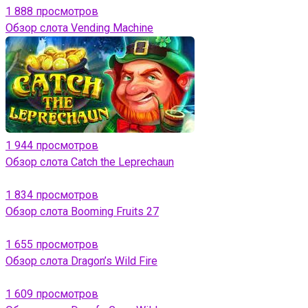
1 888 просмотров
Обзор слота Vending Machine
1 944 просмотров
Обзор слота Catch the Leprechaun
1 834 просмотров
Обзор слота Booming Fruits 27
1 655 просмотров
Обзор слота Dragon’s Wild Fire
1 609 просмотров