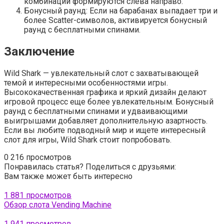
комбинации формируются слева направо.
Бонусный раунд: Если на барабанах выпадает три и
более Scatter-символов, активируется бонусный
раунд с бесплатными спинами.
Заключение
Wild Shark — увлекательный слот с захватывающей
темой и интересными особенностями игры.
Высококачественная графика и яркий дизайн делают
игровой процесс еще более увлекательным. Бонусный
раунд с бесплатными спинами и удваивающими
выигрышами добавляет дополнительную азартность.
Если вы любите подводный мир и ищете интересный
слот для игры, Wild Shark стоит попробовать.
0
216 просмотров
Понравилась статья? Поделиться с друзьями:
Вам также может быть интересно
1 881 просмотров
Обзор слота Vending Machine
1 941 просмотров