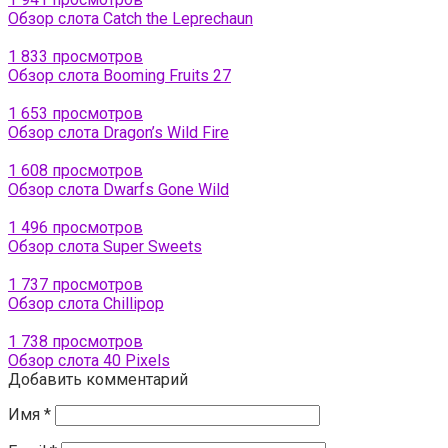
Обзор слота Catch the Leprechaun
1 833 просмотров
Обзор слота Booming Fruits 27
1 653 просмотров
Обзор слота Dragon’s Wild Fire
1 608 просмотров
Обзор слота Dwarfs Gone Wild
1 496 просмотров
Обзор слота Super Sweets
1 737 просмотров
Обзор слота Chillipop
1 738 просмотров
Обзор слота 40 Pixels
Добавить комментарий
Имя
*