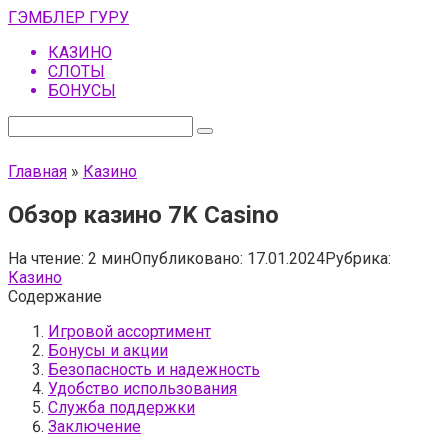
Перейти
ГЭМБЛЕР ГУРУ
к
КАЗИНО
контенту
СЛОТЫ
БОНУСЫ
Поиск:
Главная
»
Казино
Обзор казино 7K Casino
На чтение:
2 мин
Опубликовано:
17.01.2024
Рубрика:
Казино
Содержание
Игровой ассортимент
Бонусы и акции
Безопасность и надежность
Удобство использования
Служба поддержки
Заключение