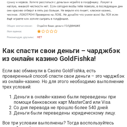
Как спасти свои деньги – чарджбэк
из онлайн казино GoldFishka!
Если вас обманули в Casino GoldFishka, есть
проверенный способ спасти свои деньги – это чарджбэк
из онлайн-казино. Но для этого необходимо выполнение
трех условий:
Деньги в онлайн-казино были переведены при
помощи банковских карт MasterCard или Visa.
Со дня перевода не прошло более 540 дней.
Деньги были переведены юридическому лицу.
Все три условии выполнены? Тогда воспользуйтесь