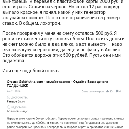
выиграешь. Я перевел с пластиковой карты 2000 руб. и
стал играть. Ставил на черное. Но когда 12 раз подряд
выпало красное, я понял, какой у них генератор
«случайных чисел». Плюс есть ограничения на размер
ставок. В общем, лохотрон.
После прозрения у меня на счету осталось 500 руб. Я
решил их вывести и тут вновь облом. Положить деньги
на счет можно было в два клика, а вот вывести – надо
выслать кучу ксерокопий, да еще и по факсу в Англию.
Это обойдется дороже этих 500 рублей. Пусть они ими
подавятся.
Или еще подобный отзыв: