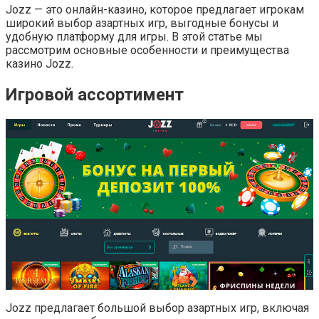
Jozz — это онлайн-казино, которое предлагает игрокам
широкий выбор азартных игр, выгодные бонусы и
удобную платформу для игры. В этой статье мы
рассмотрим основные особенности и преимущества
казино Jozz.
Игровой ассортимент
Jozz предлагает большой выбор азартных игр, включая