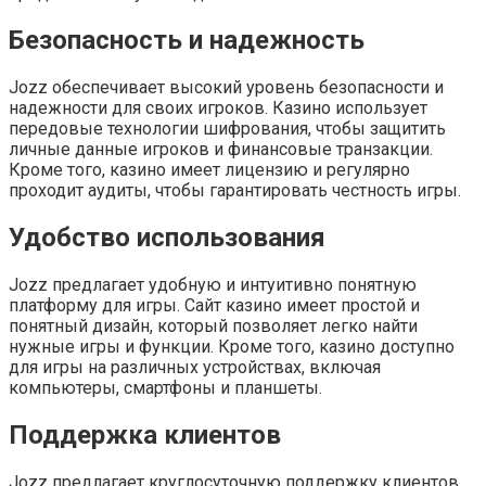
Безопасность и надежность
Jozz обеспечивает высокий уровень безопасности и
надежности для своих игроков. Казино использует
передовые технологии шифрования, чтобы защитить
личные данные игроков и финансовые транзакции.
Кроме того, казино имеет лицензию и регулярно
проходит аудиты, чтобы гарантировать честность игры.
Удобство использования
Jozz предлагает удобную и интуитивно понятную
платформу для игры. Сайт казино имеет простой и
понятный дизайн, который позволяет легко найти
нужные игры и функции. Кроме того, казино доступно
для игры на различных устройствах, включая
компьютеры, смартфоны и планшеты.
Поддержка клиентов
Jozz предлагает круглосуточную поддержку клиентов.