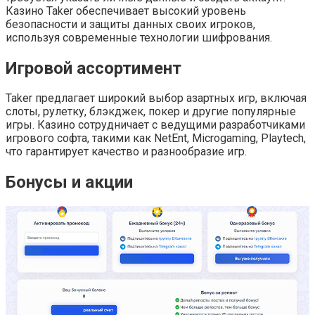
Казино Taker обеспечивает высокий уровень
безопасности и защиты данных своих игроков,
используя современные технологии шифрования.
Игровой ассортимент
Taker предлагает широкий выбор азартных игр, включая
слоты, рулетку, блэкджек, покер и другие популярные
игры. Казино сотрудничает с ведущими разработчиками
игрового софта, такими как NetEnt, Microgaming, Playtech,
что гарантирует качество и разнообразие игр.
Бонусы и акции